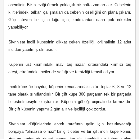
önemlidir. Bir bileziği örmek yaklaşık bir hafta zaman alır. Cebelerin
kilitlerindeki telkari çalışmaları da cebenin özelliğini ön plana çıkarır.
Güç isteyen bir iş olduğu için, kadınlardan daha çok erkekler
yapabiliyor.
Sivrihisar incili küpesinin dikkat çeken özelliği, orijinalinin 12 adet
inciden yapılmış olmasıdır.
Küpenin üst kısmındaki mavi taş nazar, ortasındaki kırmızı taş
ateşi, etrafındaki inciler de saflığı ve temizliği temsil ediyor.
İncili küpe üç boydur, küpenin kenarlarındaki altın toplar 6, 8 ve 12
tane olarak sınıflandırılır. Bir çift küpe 300 parçanın tek bir parçada
birleştirilmesiyle oluşturulur. Küpenin göbeği orijinalinde kırmızıdır.
Bir çift küpenin yapımı 2 gün alır ve işçiliği çok zordur.
Sivrihisar düğünlerinde erkek tarafının gelin için hazırlayacağı
bohçaya “olmazsa olmaz” bir çift cebe ve bir çift incili küpe konur.
Her ne kadar bir ziynet eşyası ise de, temkinli ve tutumlu olan