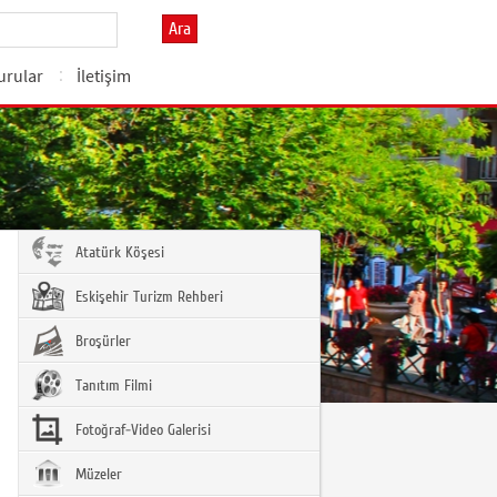
Ara
urular
İletişim
Atatürk Köşesi
Eskişehir Turizm Rehberi
Broşürler
Tanıtım Filmi
Fotoğraf-Video Galerisi
Müzeler