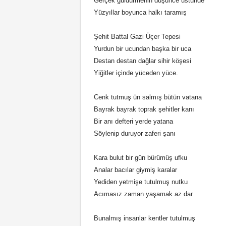
Gerçek güldürmenin düşünce üstünde
Yüzyıllar boyunca halkı taramış
Şehit Battal Gazi Üçer Tepesi
Yurdun bir ucundan başka bir uca
Destan destan dağlar sihir köşesi
Yiğitler içinde yüceden yüce.
Cenk tutmuş ün salmış bütün vatana
Bayrak bayrak toprak şehitler kanı
Bir anı defteri yerde yatana
Söylenip duruyor zaferi şanı
Kara bulut bir gün bürümüş ufku
Analar bacılar giymiş karalar
Yediden yetmişe tutulmuş nutku
Acımasız zaman yaşamak az dar
Bunalmış insanlar kentler tutulmuş