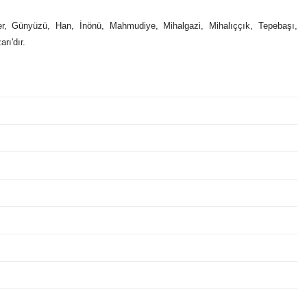
fteler, Günyüzü, Han, İnönü, Mahmudiye, Mihalgazi, Mihalıççık, Tepebaşı,
rı'dır.