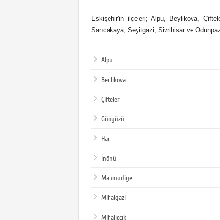
Eskişehir'in ilçeleri; Alpu, Beylikova, Çi
Sarıcakaya, Seyitgazi, Sivrihisar ve Odunpaza
Alpu
Beylikova
Çifteler
Günyüzü
Han
İnönü
Mahmudiye
Mihalgazi
Mihalıççık