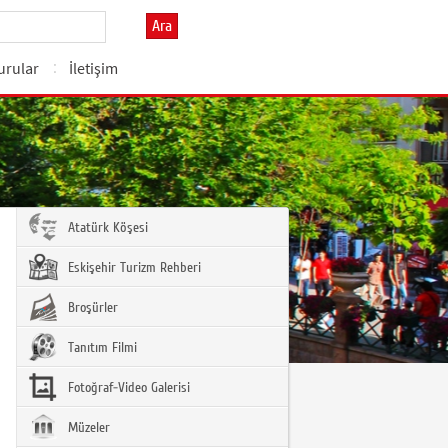
Ara
urular
İletişim
Atatürk Köşesi
Eskişehir Turizm Rehberi
Broşürler
Tanıtım Filmi
Fotoğraf-Video Galerisi
Müzeler