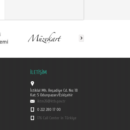
İLETİŞİM
İstiklal Mh. Reşadiye Cd. No: 18
Kat: 5 Odunpazarı/Eskişehir
iktm26@ktb.gov.tr
0 222 280 17 00
176 Call Center in Türkiye