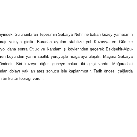
yindeki Sulununkıran Tepesi’nin Sakarya Nehri’ne bakan kuzey yamacının
rajı yoluyla gidilir. Buradan ayrılan stabilize yol Kuzavya ve Gümele
 yol daha sonra Otluk ve Kandamlış köylerinden geçerek Eskişehir-Alpu-
aören köyünden yarım saatlik yürüyüşle mağaraya ulaşılır. Mağara Sakarya
dedir. Biri kuzeye diğeri güneye bakan iki girişi vardır. Mağaradaki
ndan dolayı yakılan ateş sonucu isle kaplanmıştır. Tarih öncesi çağlarda
bir kültür toprağı vardır.