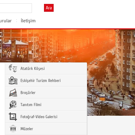
Ara
urular
İletişim
Atatürk Köşesi
Eskişehir Turizm Rehberi
Broşürler
Tanıtım Filmi
Fotoğraf-Video Galerisi
Müzeler