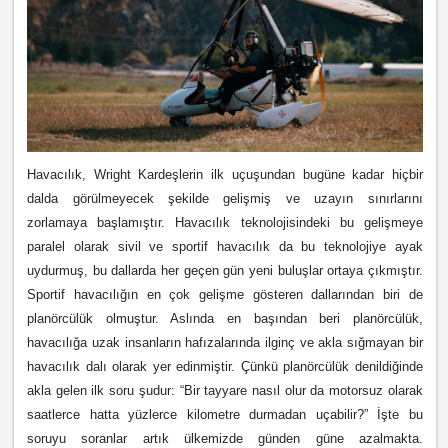
Havacılık, Wright Kardeşlerin ilk uçuşundan bugüne kadar hiçbir
dalda görülmeyecek şekilde gelişmiş ve uzayın sınırlarını
zorlamaya başlamıştır. Havacılık teknolojisindeki bu gelişmeye
paralel olarak sivil ve sportif havacılık da bu teknolojiye ayak
uydurmuş, bu dallarda her geçen gün yeni buluşlar ortaya çıkmıştır.
Sportif havacılığın en çok gelişme gösteren dallarından biri de
planörcülük olmuştur. Aslında en başından beri planörcülük,
havacılığa uzak insanların hafızalarında ilginç ve akla sığmayan bir
havacılık dalı olarak yer edinmiştir. Çünkü planörcülük denildiğinde
akla gelen ilk soru şudur: “Bir tayyare nasıl olur da motorsuz olarak
saatlerce hatta yüzlerce kilometre durmadan uçabilir?” İşte bu
soruyu soranlar artık ülkemizde günden güne azalmakta.