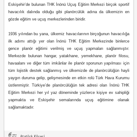
Eskişehir’de bulunan THK İnönü Uçuş Eğitim Merkezi birçok sportif
havacılık dalında olduğu gibi planörcülük adına da ülkemizin en
gözde eğitim ve uçuş merkezlerinden biridir.
1936 yılından bu yana, ülkemiz havacılarının birçoğunun havacılığa
ilk adımı attığı yer olan İnönü THK Eğitim Merkezinde binlerce
gence planör eğitimi verilmiş ve uçuş yapmaları sağlanmıştır.
Merkezde bulunan hangar, yatakhane, yemekhane, planör filosu,
havaalanı ve diğer tüm imkânlar ile planör sporunun yapılması için
tüm lojistik destek sağlanmış ve ülkemizde de planörcülüğün hayli
yaygın duruma gelip, gelişmesinde en etkin rolü Türk Hava Kurumu
üstlenmiştir. Türkiye’de planörcülüğün tek adresi olan İnönü THK
Eğitim Merkezi her yıl yaz döneminde yüzlerce kişiye ev sahipliği
yapmakta ve Eskişehir semalarında uçuş eğitimine olanak
sağlamaktadır.
Atatürk Köşesi