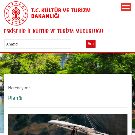
ESKİŞEHİR İL KÜLTÜR VE TURİZM MÜDÜRLÜĞÜ
Ara
Neredeyim :
Planör