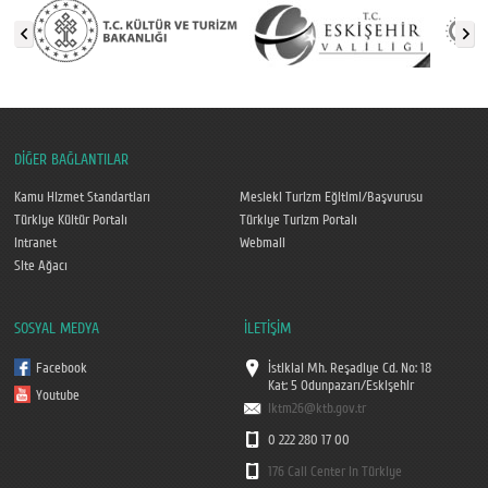
DİĞER BAĞLANTILAR
Kamu Hizmet Standartları
Mesleki Turizm Eğitimi/Başvurusu
Türkiye Kültür Portalı
Türkiye Turizm Portalı
Intranet
Webmail
Site Ağacı
SOSYAL MEDYA
İLETİŞİM
Facebook
İstiklal Mh. Reşadiye Cd. No: 18
Kat: 5 Odunpazarı/Eskişehir
Youtube
iktm26@ktb.gov.tr
0 222 280 17 00
176 Call Center in Türkiye