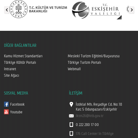
DİĞER BAĞLANTILAR
Kamu Hizmet Standartları
Mesleki Turizm Eğitimi/Başvurusu
Türkiye Kültür Portalı
Türkiye Turizm Portalı
Intranet
Webmail
Site Ağacı
SOSYAL MEDYA
İLETİŞİM
Facebook
İstiklal Mh. Reşadiye Cd. No: 18
Kat: 5 Odunpazarı/Eskişehir
Youtube
iktm26@ktb.gov.tr
0 222 280 17 00
176 Call Center in Türkiye