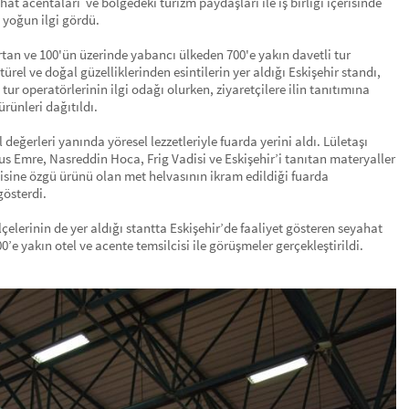
hat acentaları ve bölgedeki turizm paydaşları ile iş birliği içerisinde
 yoğun ilgi gördü.
artan ve 100'ün üzerinde yabancı ülkeden 700'e yakın davetli tur
ürel ve doğal güzelliklerinden esintilerin yer aldığı Eskişehir standı,
ı tur operatörlerinin ilgi odağı olurken, ziyaretçilere ilin tanıtımına
ürünleri dağıtıldı.
el değerleri yanında yöresel lezzetleriyle fuarda yerini aldı. Lületaşı
nus Emre, Nasreddin Hoca, Frig Vadisi ve Eskişehir’i tanıtan materyaller
endisine özgü ürünü olan met helvasının ikram edildiği fuarda
gösterdi.
lçelerinin de yer aldığı stantta Eskişehir’de faaliyet gösteren seyahat
00’e yakın otel ve acente temsilcisi ile görüşmeler gerçekleştirildi.