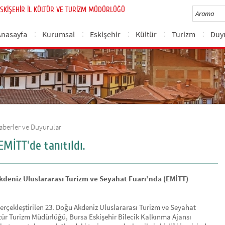
SKİŞEHİR İL KÜLTÜR VE TURİZM MÜDÜRLÜĞÜ
Anasayfa
Kurumsal
Eskişehir
Kültür
Turizm
Duy
aberler ve Duyurular
EMİTT'de tanıtıldı.
Akdeniz Uluslararası Turizm ve Seyahat Fuarı’nda (EMİTT)
gerçekleştirilen 23. Doğu Akdeniz Uluslararası Turizm ve Seyahat
ültür Turizm Müdürlüğü, Bursa Eskişehir Bilecik Kalkınma Ajansı