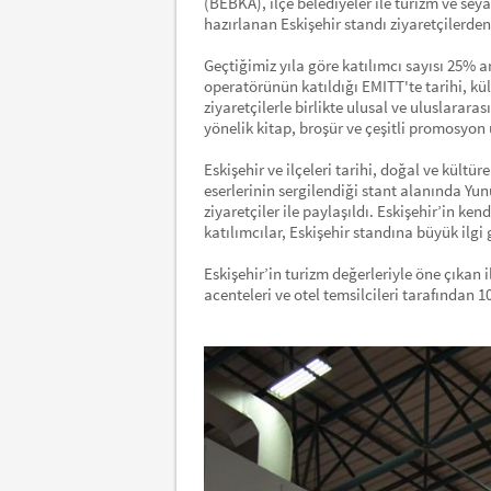
(BEBKA), ilçe belediyeler ile turizm ve seya
hazırlanan Eskişehir standı ziyaretçilerden
Geçtiğimiz yıla göre katılımcı sayısı 25% 
operatörünün katıldığı EMITT'te tarihi, kült
ziyaretçilerle birlikte ulusal ve uluslararas
yönelik kitap, broşür ve çeşitli promosyon 
Eskişehir ve ilçeleri tarihi, doğal ve kültür
eserlerinin sergilendiği stant alanında Yu
ziyaretçiler ile paylaşıldı. Eskişehir’in k
katılımcılar, Eskişehir standına büyük ilgi 
Eskişehir’in turizm değerleriyle öne çıkan i
acenteleri ve otel temsilcileri tarafından 1