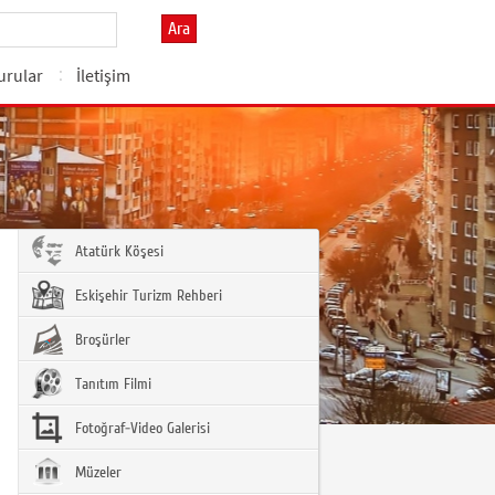
Ara
urular
İletişim
Atatürk Köşesi
Eskişehir Turizm Rehberi
Broşürler
Tanıtım Filmi
Fotoğraf-Video Galerisi
Müzeler