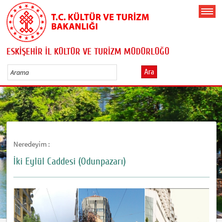
ESKİŞEHİR İL KÜLTÜR VE TURİZM MÜDÜRLÜĞÜ
Ara
Neredeyim :
İki Eylül Caddesi (Odunpazarı)