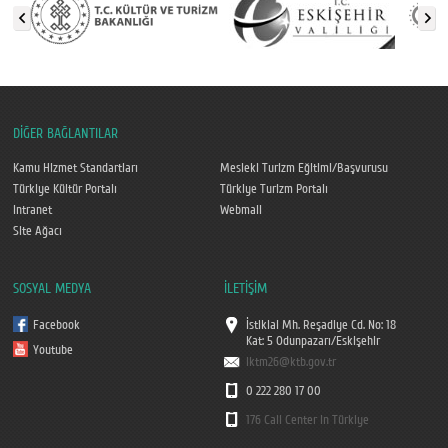
DİĞER BAĞLANTILAR
Kamu Hizmet Standartları
Mesleki Turizm Eğitimi/Başvurusu
Türkiye Kültür Portalı
Türkiye Turizm Portalı
Intranet
Webmail
Site Ağacı
SOSYAL MEDYA
İLETİŞİM
Facebook
İstiklal Mh. Reşadiye Cd. No: 18
Kat: 5 Odunpazarı/Eskişehir
Youtube
iktm26@ktb.gov.tr
0 222 280 17 00
176 Call Center in Türkiye