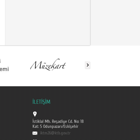
İLETİŞİM
İstiklal Mh. Reşadiye Cd. No: 18
Kat: 5 Odunpazarı/Eskişehir
iktm26@ktb.gov.tr