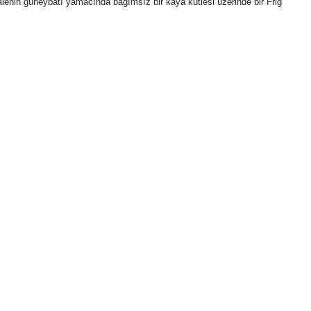
 Kalenin güneybatı yamacında bağımsız bir kaya kütlesi üzerinde bir Frig