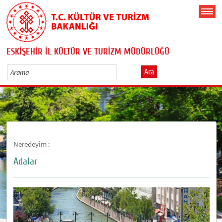
ESKİŞEHİR İL KÜLTÜR VE TURİZM MÜDÜRLÜĞÜ
Ara
Neredeyim :
Adalar