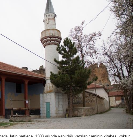
a, latin harflerle, 1303 yılında yapıldığı yazılan caminin kitabesi yoktur.