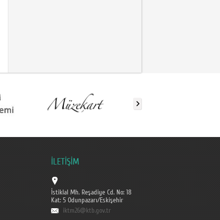
İLETİŞİM
İstiklal Mh. Reşadiye Cd. No: 18
Kat: 5 Odunpazarı/Eskişehir
iktm26@ktb.gov.tr