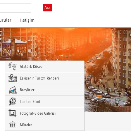
Ara
urular
İletişim
Atatürk Köşesi
Eskişehir Turizm Rehberi
Broşürler
Tanıtım Filmi
Fotoğraf-Video Galerisi
Müzeler