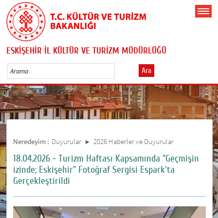
ESKİŞEHİR İL KÜLTÜR VE TURİZM MÜDÜRLÜĞÜ
Ara
Neredeyim :
Duyurular
2026 Haberler ve Duyurular
18.04.2026 - Turizm Haftası Kapsamında ‘’Geçmişin
izinde; Eskişehir’’ Fotoğraf Sergisi Espark'ta
Gerçekleştirildi